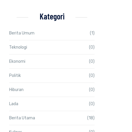
Kategori
Berita Umum
(1)
Teknologi
(0)
Ekonomi
(0)
Politik
(0)
Hiburan
(0)
Lada
(0)
Berita Utama
(18)