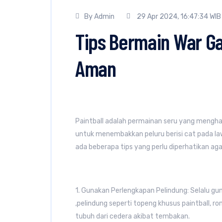
By
Admin
29 Apr 2024, 16:47:34 WIB
Tips Bermain War G
Aman
Paintball adalah permainan seru yang mengh
untuk menembakkan peluru berisi cat pada la
ada beberapa tips yang perlu diperhatikan ag
1. Gunakan Perlengkapan Pelindung: Selalu gu
,pelindung seperti topeng khusus paintball, ro
tubuh dari cedera akibat tembakan.