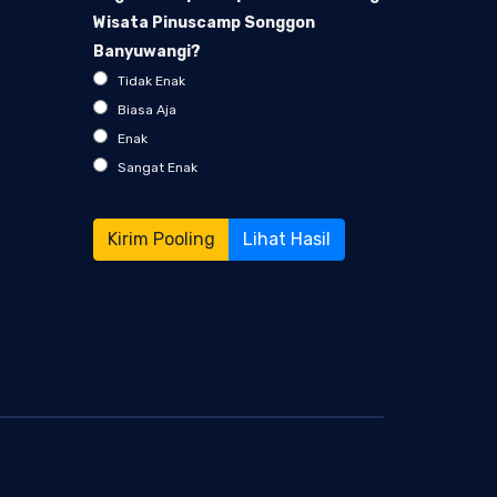
Wisata Pinuscamp Songgon
Banyuwangi?
Tidak Enak
Biasa Aja
Enak
Sangat Enak
Lihat Hasil