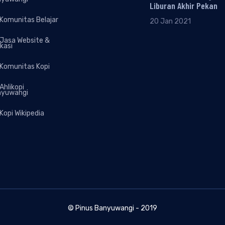
Liburan Akhir Pekan
Komunitas Belajar
20 Jan 2021
Jasa Website &
ikasi
Komunitas Kopi
Ahlikopi
nyuwangi
Kopi Wikipedia
©
Pinus Banyuwangi
- 2019