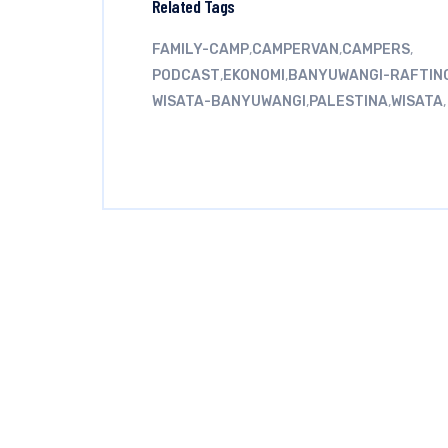
Related Tags
FAMILY-CAMP
,
CAMPERVAN
,
CAMPERS
,
PODCAST
,
EKONOMI
,
BANYUWANGI-RAFTIN
WISATA-BANYUWANGI
,
PALESTINA
,
WISATA
,