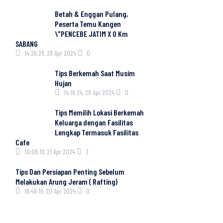
Betah & Enggan Pulang,
Peserta Temu Kangen
\"PENCEBE JATIM X 0 Km
SABANG
14:26:28, 28 Apr 2024
0
Tips Berkemah Saat Musim
Hujan
14:16:24, 28 Apr 2024
0
Tips Memilih Lokasi Berkemah
Keluarga dengan Fasilitas
Lengkap Termasuk Fasilitas
Cafe
10:08:19, 21 Apr 2024
2
Tips Dan Persiapan Penting Sebelum
Melakukan Arung Jeram ( Rafting)
18:48:16, 20 Apr 2024
0