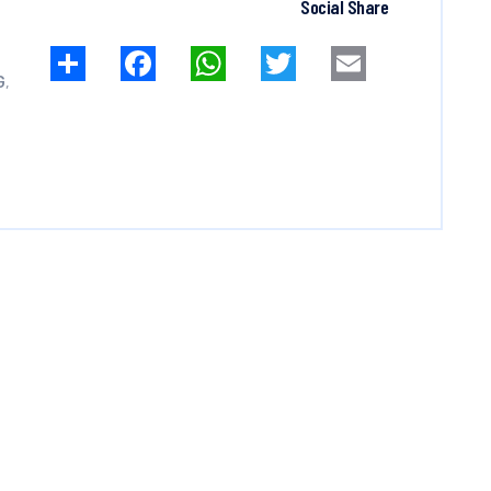
Social Share
SHARE
FACEBOOK
WHATSAPP
TWITTER
EMAIL
G
,