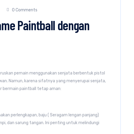
0 Comments
ame Paintball dengan
aruskan pemain menggunakan senjata berbentuk pistol
wan. Namun, karena sifatnya yang menyerupai senjata,
ar bermain paintball tetap aman:
nakan perlengkapan, baju ( Seragam lengan panjang)
mpi, dan sarung tangan. Ini penting untuk melindungi