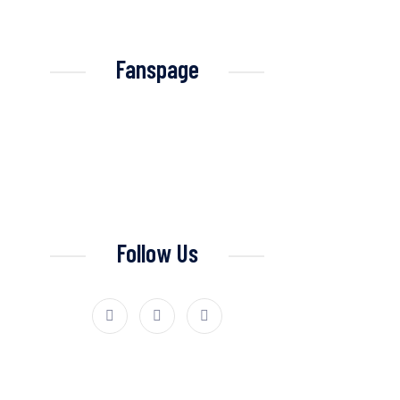
Fanspage
Follow Us