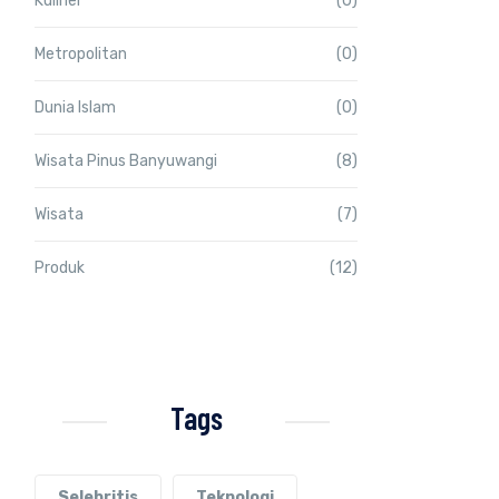
Kuliner
(0)
Metropolitan
(0)
Dunia Islam
(0)
Wisata Pinus Banyuwangi
(8)
Wisata
(7)
Produk
(12)
Tags
Selebritis
Teknologi