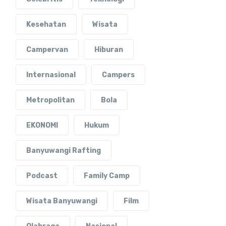
Kesehatan
Wisata
Campervan
Hiburan
Internasional
Campers
Metropolitan
Bola
EKONOMI
Hukum
Banyuwangi Rafting
Podcast
Family Camp
Wisata Banyuwangi
Film