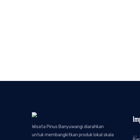
Im
Wisata Pinus Banyuwangi diarahkan
untuk membangkitkan produk lokal skala
Ba