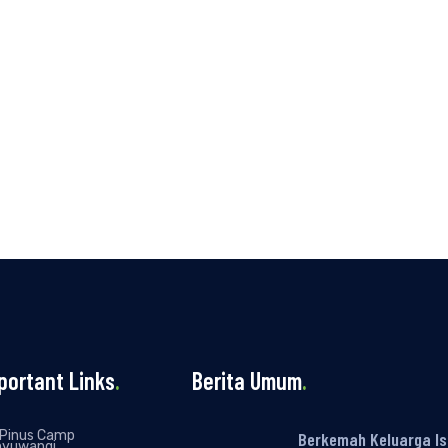
portant Links
.
Berita Umum
.
Pinus Camp
Berkemah Keluarga Is
nyuwangi