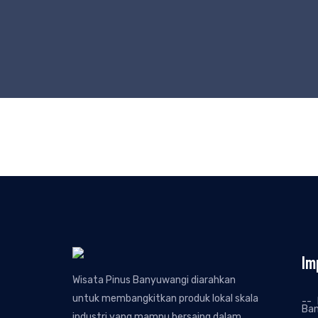
Im
Wisata Pinus Banyuwangi diarahkan
untuk membangkitkan produk lokal skala
Ba
industri yang mampu bersaing dalam