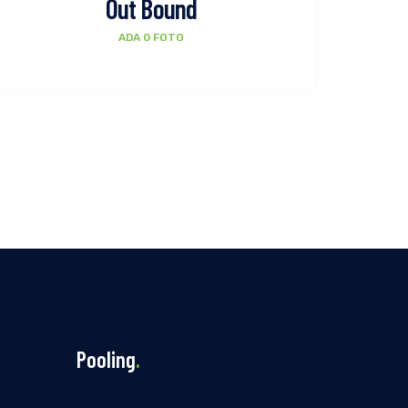
Out Bound
ADA 0 FOTO
Pooling
.