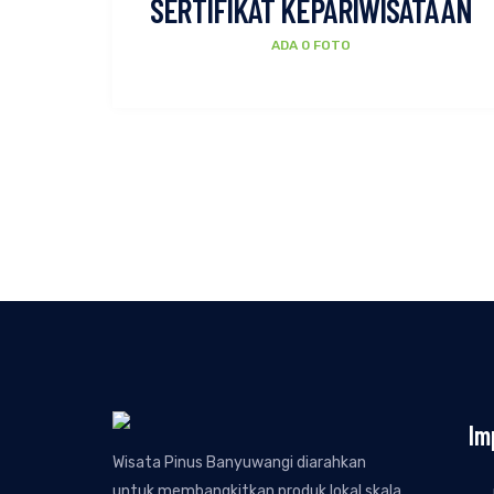
SERTIFIKAT KEPARIWISATAAN
ADA 0 FOTO
Im
Wisata Pinus Banyuwangi diarahkan
untuk membangkitkan produk lokal skala