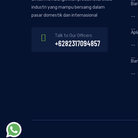
Ba
industri yang mampu bersaing dalam
pasar domestik dan internasional
Apl
Talk to Our Officers
+6282317094857
Ba