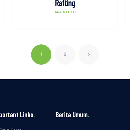
Rafting
ADA 4 FOTO
1
2
>
portant Links
.
Berita Umum
.