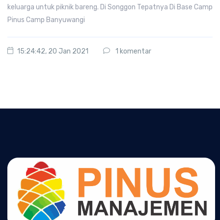
keluarga untuk piknik bareng. Di Songgon Tepatnya Di Base Camp
Pinus Camp Banyuwangi
15:24:42, 20 Jan 2021
1 komentar